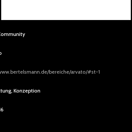
 Community
o
/www.bertelsmann.de/bereiche/arvato/#st-1
tung, Konzeption
16