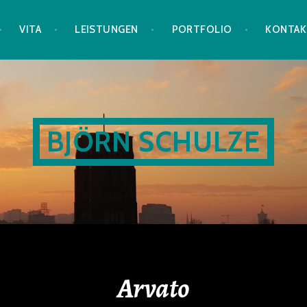
VITA
LEISTUNGEN
PORTFOLIO
KONTAK
BJÖRN SCHULZE
Arvato